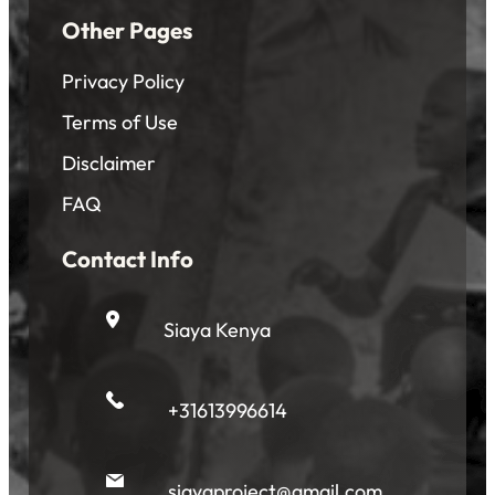
Other Pages
Privacy Policy
Terms of Use
Disclaimer
FAQ
Contact Info
Siaya Kenya
+31613996614
siayaproject@gmail.com